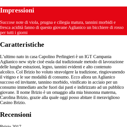
Impressioni
Succose note di viola, prugna e ciliegia matura, tannini morbidi e
fresca acidità fanno di questo giovane Aglianico un bicchiere di rosso
per tutti i giorni
Caratteristiche
L’ultimo nato in casa Capolino Perlingieri è un IGT Campania
Aglianico new style cioè esula dal tradizionale metodo di lavorazione
delle lunghe estrazioni, legno, tannini evidenti e alto contenuto
alcolico. Col Brizio ho voluto stravolgere la tradizione, ringiovanendo
il vitigno e le sue modalità di consumo. Ecco allora un Aglianico
succoso ed invitante, tannino morbido, vinificato in acciaio per un
consumo immediato anche fuori dai pasti e indirizzato ad un pubblico
giovane. Il nome Brizio è un omaggio alla mia bisnonna materna,
Carolina Brizio, grazie alla quale oggi posso abitare il meraviglioso
Casino Brizio.
Recensioni
Brizio 2017