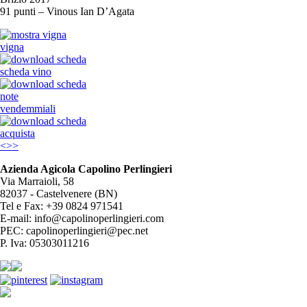
91 punti – Vinous Ian D’Agata
vigna
scheda vino
note
vendemmiali
acquista
<
>
>
Azienda Agicola Capolino Perlingieri
Via Marraioli, 58
82037 - Castelvenere (BN)
Tel e Fax: +39 0824 971541
E-mail: info@capolinoperlingieri.com
PEC: capolinoperlingieri@pec.net
P. Iva: 05303011216